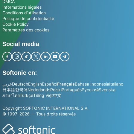
DMCA
Informations légales
Conditions d’utilisation
Politique de confidentialité
Cookie Policy
Paramètres des cookies
Social media
Softonic en:
عربي
Deutsch
English
Español
Français
Bahasa Indonesia
Italiano
日本語
한국어
Nederlands
Polski
Português
Русский
Svenska
ภาษาไทย
Türkçe
Tiếng Việt
中文
Copyright SOFTONIC INTERNATIONAL S.A.
© 1997–2026 — Tous droits réservés