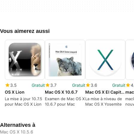
Vous aimerez aussi
3.5
Gratuit
3.7
Gratuit
3.6
Gratuit
4
OS X Lion
Mac OS X 10.6.7
Mac OS X El Capitan
mac
La mise à jour 10.7.5
Examen de Mac OS X
La mise à niveau de
macO
pour Mac OS X Lion
10.6.7 pour Mac
Mac OS X Yosemite
nouv
sys
d'ex
esta
Alternatives à
Mac OS X 10.5.6